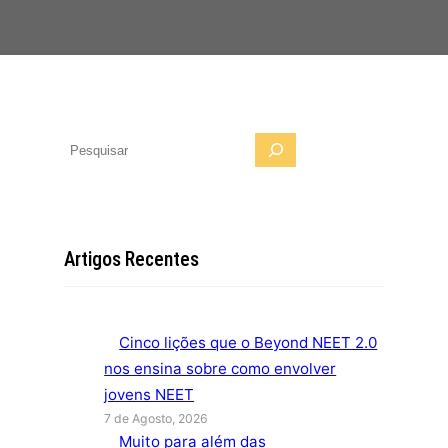
P
e
s
q
u
Artigos Recentes
i
s
a
Cinco lições que o Beyond NEET 2.0
r
nos ensina sobre como envolver
jovens NEET
7 de Agosto, 2026
Muito para além das