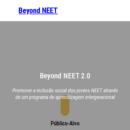
Saltar
Beyond NEET
para
o
conteúdo
Beyond NEET 2.0
Promover a inclusão social dos jovens NEET através
de um programa de aprendizagem intergeracional
Público-Alvo