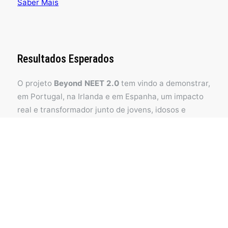
Saber Mais
Resultados Esperados
O projeto
Beyond NEET 2.0
tem vindo a demonstrar,
em Portugal, na Irlanda e em Espanha, um impacto
real e transformador junto de jovens, idosos e
comunidades locais. Assente numa abordagem
inovadora e intergeracional, o projeto promove o
desenvolvimento pessoal, o reforço de
competências e a criação de laços sociais entre
gerações tradicionalmente afastadas da
participação ativa na sociedade. Ao apostar em
metodologias participativas, na escuta ativa e na
valorização das experiências de vida, o projeto tem