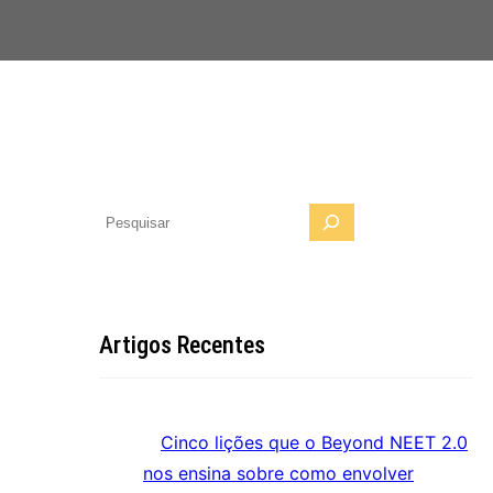
P
e
s
q
u
Artigos Recentes
i
s
a
Cinco lições que o Beyond NEET 2.0
r
nos ensina sobre como envolver