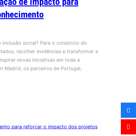
iação de impacto para
onhecimento
inclusão social? Para o consórcio do
tados, recolher evidências e transformar a
spirar novas iniciativas em toda a
m Madrid, os parceiros de Portugal,