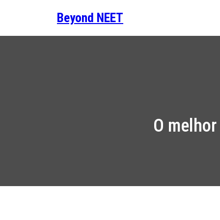
Saltar
Beyond NEET
para
o
conteúdo
O melhor 