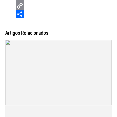
Email
Copy
Link
Share
Artigos Relacionados