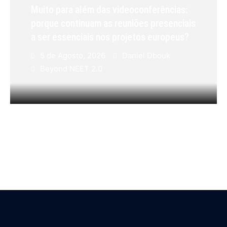
Muito para além das videoconferências:
porque continuam as reuniões presenciais
a ser essenciais nos projetos europeus?
5 de Agosto, 2026
Daniel Dbouk
Beyond NEET 2.0