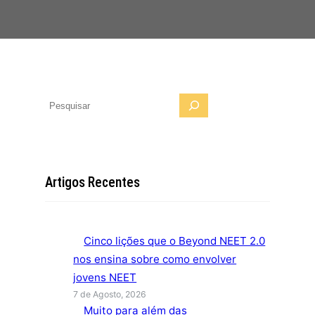
P
e
s
q
u
Artigos Recentes
i
s
a
Cinco lições que o Beyond NEET 2.0
r
nos ensina sobre como envolver
jovens NEET
7 de Agosto, 2026
Muito para além das