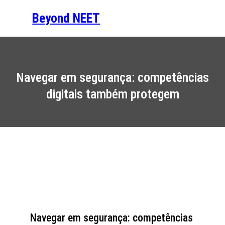
Saltar
Beyond NEET
para
o
conteúdo
Navegar em segurança: competências
digitais também protegem
Navegar em segurança: competências