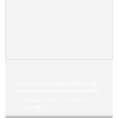
Cinco lições que o Beyond NEET 2.0 nos
ensina sobre como envolver jovens NEET
7 de Agosto, 2026
Daniel Dbouk
Beyond NEET 2.0