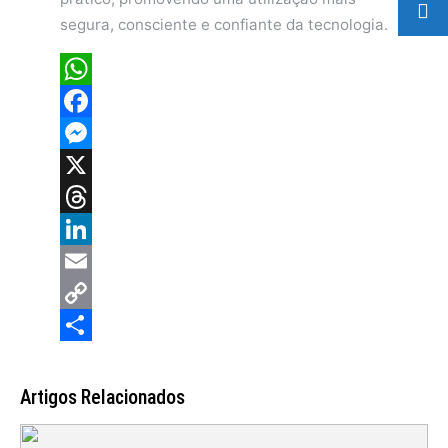
segura, consciente e confiante da tecnologia.
WhatsApp
Facebook
Messenger
X
Threads
LinkedIn
Email
Copy
Link
Share
Artigos Relacionados