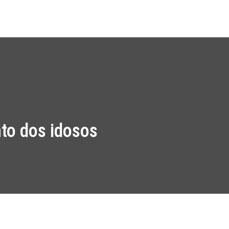
os
Work Packages
Notícias
Media Kit
Contacto
nto dos idosos