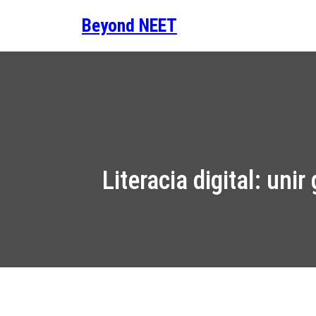
Saltar
Beyond NEET
para
o
conteúdo
Literacia digital: un