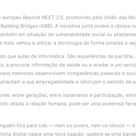
to europeu Beyond NEET 2.0, promovido pela União das M
n Building Bridges (ABB). A iniciativa junta jovens e idosos
 também em situação de vulnerabilidade social ou afastam
mais velhos a utilizar a tecnologia de forma simples e se
que aulas de informática. São experiências de partilha, 
 a procurar informação de saúde ou a aceder a um serviço
ovens mentores desenvolvem competências pessoais e soc
aumentam a sua empregabilidade e reforçam o sentido de pa
 ponte: entre gerações, entre isolamento e participação, e
ndo aliada à relação humana, pode ser uma poderosa ferra
 ninguém fica para trás — nem os jovens, nem os idosos — é
ria digital nasce uma nova ligação, quebra-se uma barrei