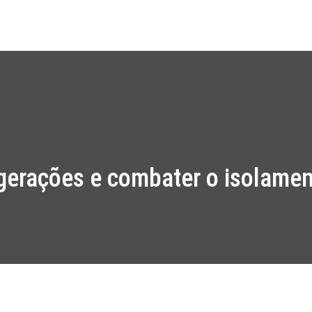
Início
Projet
ir gerações e combater o isolame