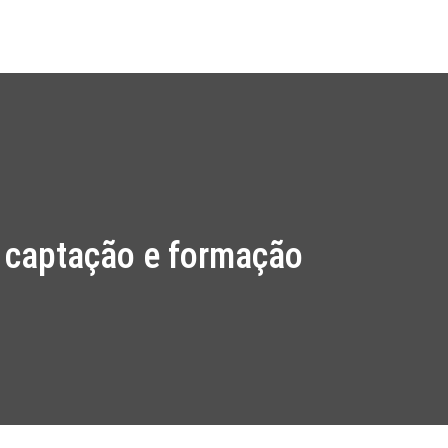
os
Work Packages
Notícias
Media Kit
Contacto
e captação e formação