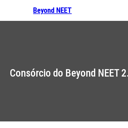
Saltar
Beyond NEET
para
o
conteúdo
Consórcio do Beyond NEET 2.