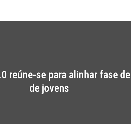
Início
Projet
0 reúne-se para alinhar fase d
de jovens