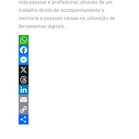
vida pessoal e profissional, através de um
trabalho direto de acompanhamento e
mentoria a pessoas idosas na utilização de
ferramentas digitais.
WhatsApp
Facebook
Messenger
X
Threads
LinkedIn
Email
Copy
Link
Share