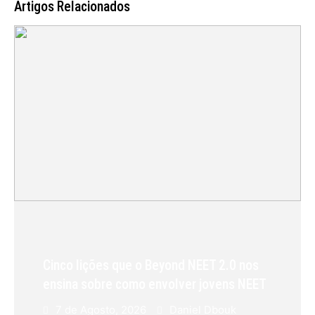
Artigos Relacionados
Cinco lições que o Beyond NEET 2.0 nos
ensina sobre como envolver jovens NEET
7 de Agosto, 2026
Daniel Dbouk