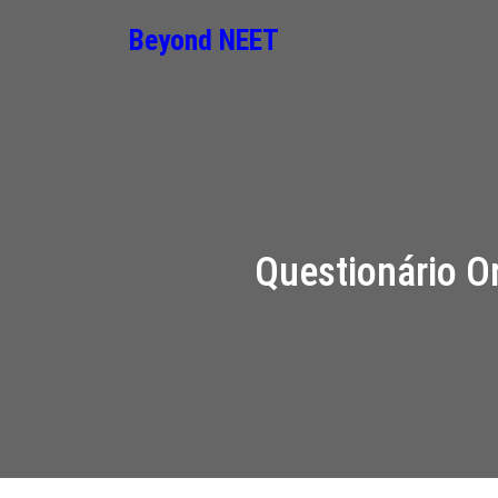
Saltar
Beyond NEET
para
o
conteúdo
Questionário Or