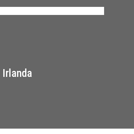
s
Work Packages
Notícias
Media Kit
Contacto
 Irlanda