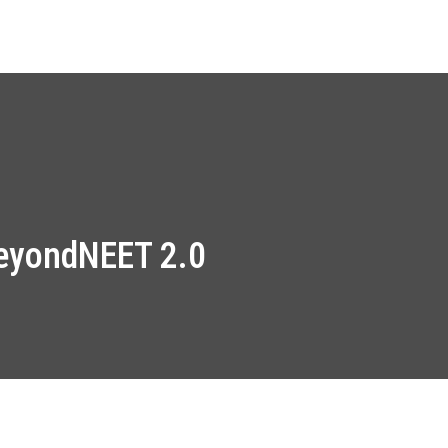
os
Work Packages
Notícias
Media Kit
Contacto
BeyondNEET 2.0