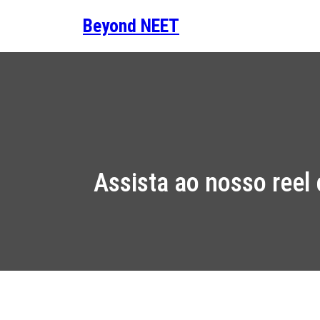
Saltar
Beyond NEET
para
o
conteúdo
Assista ao nosso ree