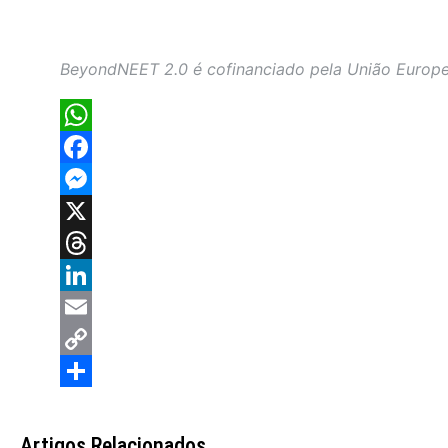
BeyondNEET 2.0 é cofinanciado pela União Europe
WhatsApp
Facebook
Messenger
X
Threads
LinkedIn
Email
Copy
Link
Share
Artigos Relacionados