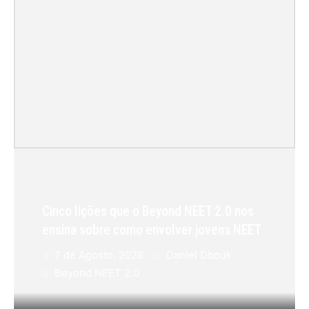
Cinco lições que o Beyond NEET 2.0 nos
ensina sobre como envolver jovens NEET
7 de Agosto, 2026
Daniel Dbouk
Beyond NEET 2.0