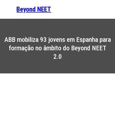
Saltar
Beyond NEET
para
o
conteúdo
ABB mobiliza 93 jovens em Espanha para
formação no âmbito do Beyond NEET
2.0