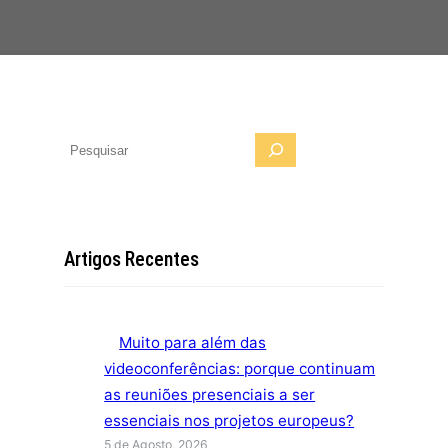
P
e
s
q
u
Artigos Recentes
i
s
a
Muito para além das
r
videoconferências: porque continuam
as reuniões presenciais a ser
essenciais nos projetos europeus?
5 de Agosto, 2026