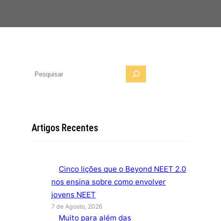
P
e
s
q
u
Artigos Recentes
i
s
a
Cinco lições que o Beyond NEET 2.0
r
nos ensina sobre como envolver
jovens NEET
7 de Agosto, 2026
Muito para além das